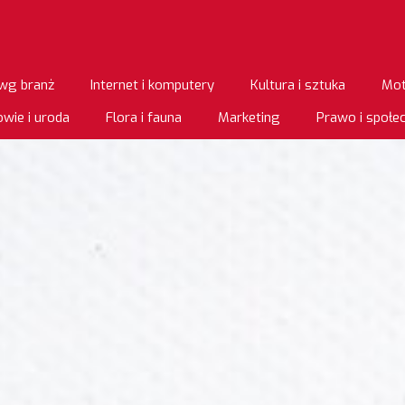
wg branż
Internet i komputery
Kultura i sztuka
Mot
wie i uroda
Flora i fauna
Marketing
Prawo i społ