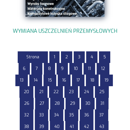
WYMIANA USZCZELNIEŃ PRZEMYSŁOWYCH
Strona
1
2
3
4
5
6
7
8
9
10
11
12
13
14
15
16
17
18
19
20
21
22
23
24
25
26
27
28
29
30
31
32
33
34
35
36
37
38
39
40
41
42
43