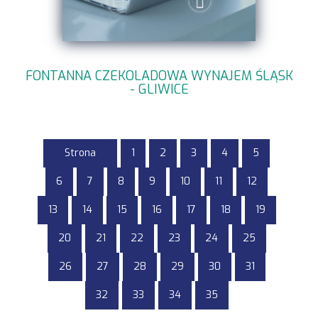
FONTANNA CZEKOLADOWA WYNAJEM ŚLĄSK
- GLIWICE
Strona
1
2
3
4
5
6
7
8
9
10
11
12
13
14
15
16
17
18
19
20
21
22
23
24
25
26
27
28
29
30
31
32
33
34
35