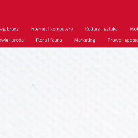
wg branż
Internet i komputery
Kultura i sztuka
Mot
wie i uroda
Flora i fauna
Marketing
Prawo i społ