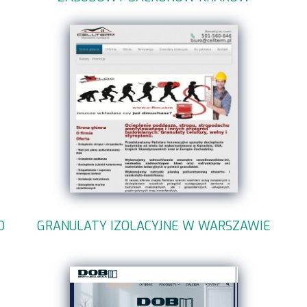
O
GRANULATY IZOLACYJNE W WARSZAWIE