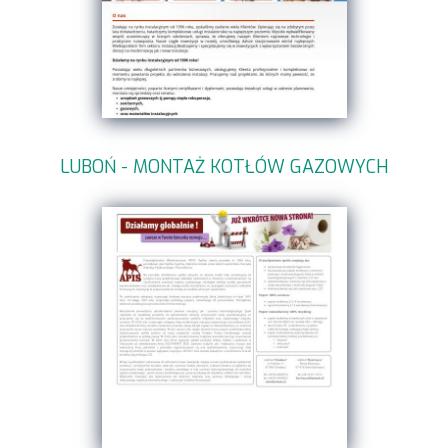
LUBOŃ - MONTAŻ KOTŁÓW GAZOWYCH