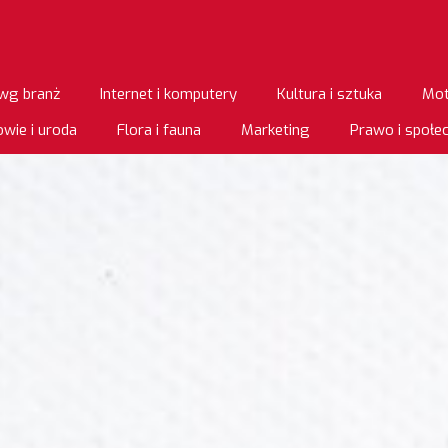
wg branż
Internet i komputery
Kultura i sztuka
Mot
wie i uroda
Flora i fauna
Marketing
Prawo i społ