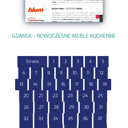
GDAŃSK - NOWOCZESNE MEBLE KUCHENNE
Strona
1
2
3
4
5
6
7
8
9
10
11
12
13
14
15
16
17
18
19
20
21
22
23
24
25
26
27
28
29
30
31
32
33
34
35
36
37