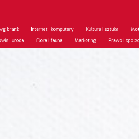
wg branż
Internet i komputery
Kultura i sztuka
Mot
wie i uroda
Flora i fauna
Marketing
Prawo i społ