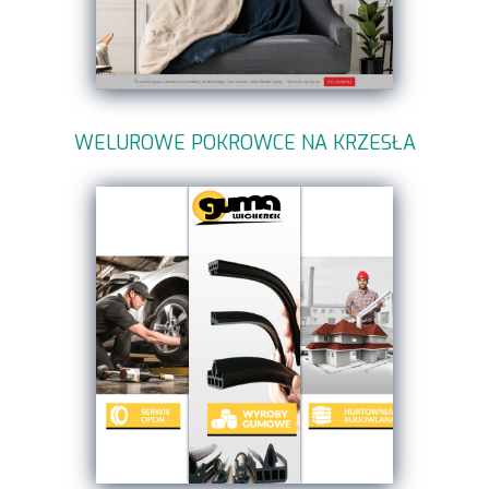
WELUROWE POKROWCE NA KRZESŁA