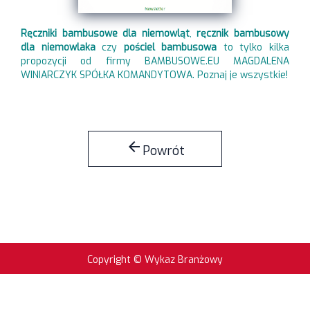
Ręczniki bambusowe dla niemowląt
,
ręcznik bambusowy
dla niemowlaka
czy
pościel bambusowa
to tylko kilka
propozycji od firmy BAMBUSOWE.EU MAGDALENA
WINIARCZYK SPÓŁKA KOMANDYTOWA. Poznaj je wszystkie!
arrow_back
Powrót
Copyright © Wykaz Branżowy